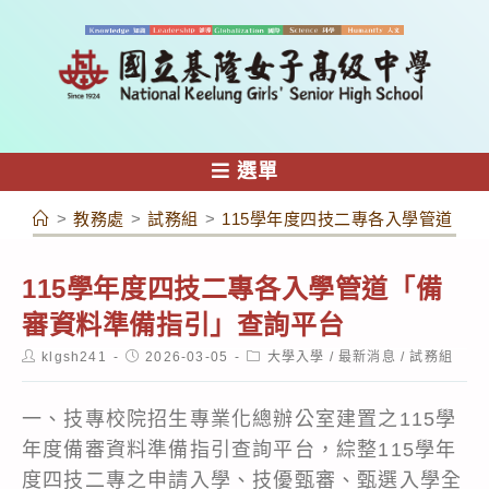
跳
轉
至
主
要
內
選單
容
>
教務處
>
試務組
>
115學年度四技二專各入學管道「
115學年度四技二專各入學管道「備
審資料準備指引」查詢平台
Post
Post
Post
klgsh241
2026-03-05
大學入學
/
最新消息
/
試務組
author:
published:
category:
一、技專校院招生專業化總辦公室建置之115學
年度備審資料準備指引查詢平台，綜整115學年
度四技二專之申請入學、技優甄審、甄選入學全