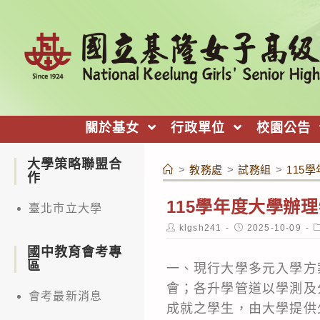
跳
轉
至
主
要
內
關於基女
行政單位
校園公告
容
大學策略聯盟合
>
教務處
>
試務組
>
115
作
115學年度大學辦
臺北市立大學
Post
Post
P
klgsh241
2025-10-09
author:
published:
c
國中教育會考專
區
一、現行大學多元入學方
會；各升學管道以學測及
會考最新消息
成就之學生，由大學提供