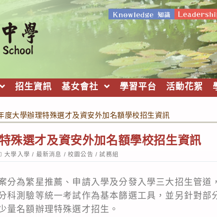
招生資訊
基女會社
學習平台
活動花絮
學年度大學辦理特殊選才及資安外加名額學校招生資訊
理特殊選才及資安外加名額學校招生資訊
ost
大學入學
/
最新消息
/
校園公告
/
試務組
ategory:
案分為繁星推薦、申請入學及分發入學三大招生管道
分科測驗等統一考試作為基本篩選工具，並另針對部
少量名額辦理特殊選才招生。