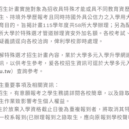
才招生計畫實施對象為招收具特殊才能或具不同教育資
生、持境外學歷報考且同時持國外具公信力之入學用
育目的。旨揭計畫115學年度共58所大學辦理；另為
27所大學於特殊選才管道辦理資安外加名額。各校考試
疑義請逕向各校洽詢，俾利學校即時處理。
解特殊選才招生計畫內容，業於大學多元入學升學網
訊，以供考生參考，爰各校招生資訊可逕於大學多元
u.tw
）查詢參考。
生重要事項及相關資訊：
獨招生，有意願報考之學生務請詳閱各校簡章，以及錄
生作業致影響考生個人權益。
取生於放棄入學資格截止日後為重複報到者，將取消其
一校系報到(已辦理報到之錄取生，應向原報到學校聲