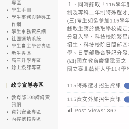
專區
１、同時錄取「115學
學生手冊
制及專科二年制特殊選才
學生事務與轉導工
(三)考生如欲參加11
作網
錄取生應於錄取學校規定
學生事務資訊網
分發入學、科技校院繁星
社團選填系統
招生、科技校院日間部四
學生自主學習專區
學、日間部聯合登記分發
新生專區
高三升學專區
(四)國立教育廣播電臺之
線上授課專區
國立臺北藝術大學114
政令宣導專區
115特殊選才招生資訊
教育部108課綱資
115資安外加招生資訊
訊網
Post Views:
367
資訊安全專區
內控稽核專區