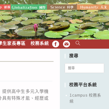
學生家長專區
校務系統
FB
EMAIL
搜尋
Search
for:
校務平台系統
，提供高中生多元入學機
1campus 校務系
分具有特殊才能、經歷或
統