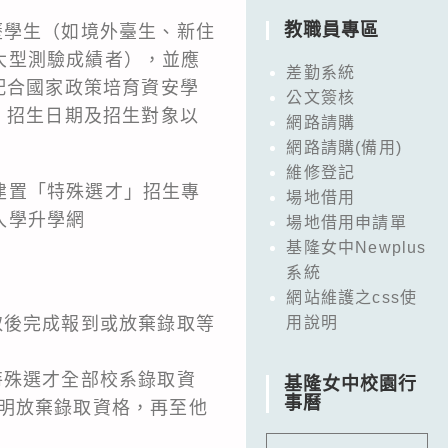
教職員專區
歷學生（如境外臺生、新住
大型測驗成績者），並應
差勤系統
配合國家政策培育資安學
公文簽核
、招生日期及招生對象以
網路請購
網路請購(備用)
維修登記
建置「特殊選才」招生專
場地借用
入學升學網
場地借用申請單
基隆女中Newplus
系統
網站維護之css使
取後完成報到或放棄錄取等
用說明
特殊選才全部校系錄取資
基隆女中校園行
事曆
明放棄錄取資格，再至他