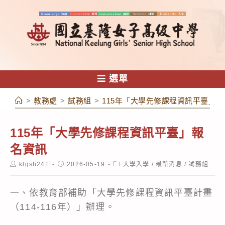
跳
轉
至
主
要
內
選單
容
>
教務處
>
試務組
>
115年「大學先修課程資訊平臺」
115年「大學先修課程資訊平臺」報
名資訊
Post
Post
Post
klgsh241
2026-05-19
大學入學
/
最新消息
/
試務組
author:
published:
category:
一、依教育部補助「大學先修課程資訊平臺計畫
（114-116年）」辦理。