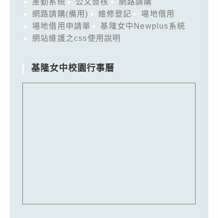
差勤系統
公文簽核
網路請購
網路請購(備用)
維修登記
場地借用
場地借用申請單
基隆女中Newplus系統
網站維護之css使用說明
基隆女中校園行事曆