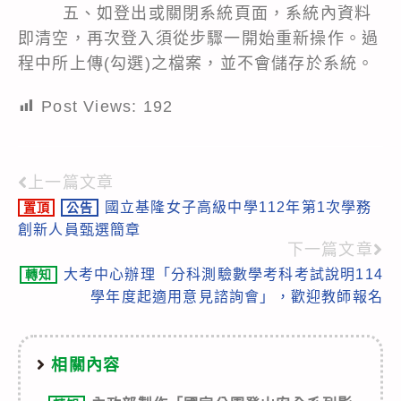
五、如登出或關閉系統頁面，系統內資料
即清空，再次登入須從步驟一開始重新操作。過
程中所上傳(勾選)之檔案，並不會儲存於系統。
Post Views:
192
上一篇文章
Read
國立基隆女子高級中學112年第1次學務
置頂
公告
more
創新人員甄選簡章
articles
下一篇文章
大考中心辦理「分科測驗數學考科考試說明114
轉知
學年度起適用意見諮詢會」，歡迎教師報名
相關內容