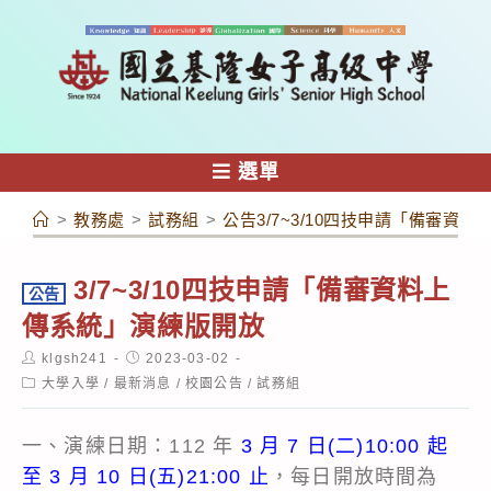
跳
轉
至
主
要
內
選單
容
>
教務處
>
試務組
>
公告3/7~3/10四技申請「備審資
3/7~3/10四技申請「備審資料上
公告
傳系統」演練版開放
Post
Post
klgsh241
2023-03-02
author:
published:
Post
大學入學
/
最新消息
/
校園公告
/
試務組
category:
一、演練日期：112 年
3 月 7 日(二)10:00 起
至 3 月 10 日(五)21:00 止
，每日開放時間為