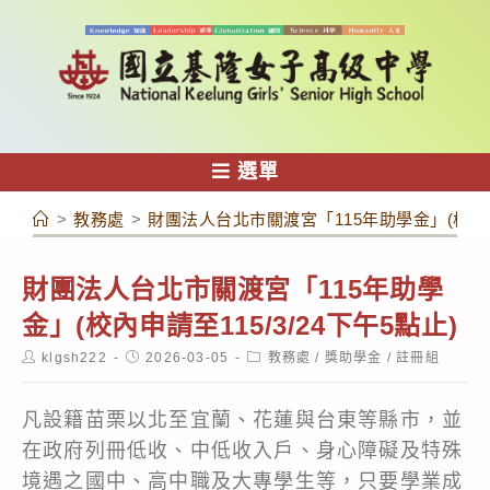
跳
轉
至
主
要
內
選單
容
>
教務處
>
財團法人台北市關渡宮「115年助學金」(校內申請
財團法人台北市關渡宮「115年助學
金」(校內申請至115/3/24下午5點止)
Post
Post
Post
klgsh222
2026-03-05
教務處
/
獎助學金
/
註冊組
author:
published:
category:
凡設籍苗栗以北至宜蘭、花蓮與台東等縣市，並
在政府列冊低收、中低收入戶、身心障礙及特殊
境遇之國中、高中職及大專學生等，只要學業成