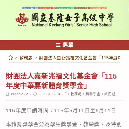
跳
轉
至
主
要
內
選單
容
>
教務處
>
財團法人嘉新兆福文化基金會「115年度中華
財團法人嘉新兆福文化基金會「115
年度中華嘉新體育獎學金」
Post
Post
Post
klgsh222
2026-05-08
教務處
/
獎助學金
/
註冊組
author:
published:
category:
115年度申請時間：115年5月11日至6月11日
本體育獎學金分為學生獎學金、教練獎、及特別