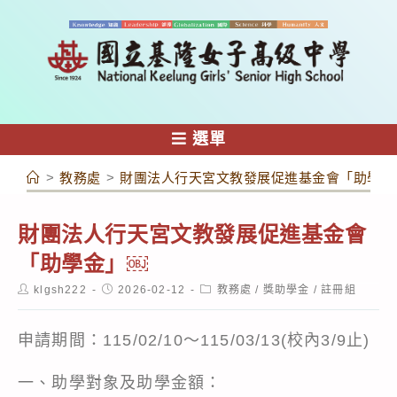
跳
轉
至
主
要
內
選單
容
>
教務處
>
財團法人行天宮文教發展促進基金會「助學金
財團法人行天宮文教發展促進基金會
「助學金」￼
Post
Post
Post
klgsh222
2026-02-12
教務處
/
獎助學金
/
註冊組
author:
published:
category:
申請期間：115/02/10～115/03/13(校內3/9止)
一、助學對象及助學金額：