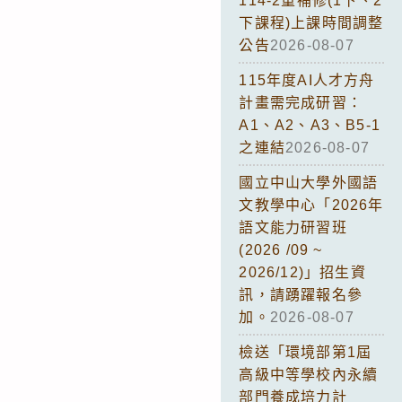
114-2重補修(1下、2
下課程)上課時間調整
公告
2026-08-07
115年度AI人才方舟
計畫需完成研習：
A1、A2、A3、B5-1
之連結
2026-08-07
國立中山大學外國語
文教學中心「2026年
語文能力研習班
(2026 /09 ~
2026/12)」招生資
訊，請踴躍報名參
加。
2026-08-07
檢送「環境部第1屆
高級中等學校內永續
部門養成培力計