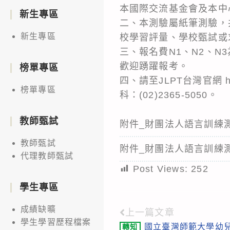
本國際交流基金會及本中
新生專區
二、本測驗屬紙筆測驗，共
新生專區
校學習評量、學校甄試或
三、報名費N1、N2、N3
歡迎踴躍報考。
榜單專區
四、請至JLPT台灣官網 h
榜單專區
科：(02)2365-5050。
教師甄試
附件_財團法人語言訓練測
教師甄試
附件_財團法人語言訓練測
代理教師甄試
Post Views:
252
學生專區
成績缺曠
上一篇文章
Read
學生學習歷程檔案
國立臺灣師範大學幼
轉知