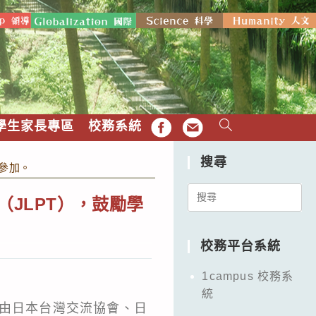
學生家長專區
校務系統
FB
EMAIL
搜尋
生參加。
Search
（JLPT），鼓勵學
for:
校務平台系統
1campus 校務系
統
區由日本台灣交流協會、日