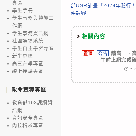
more
專區
部USR計畫「2024年我
articles
學生手冊
件競賽
學生事務與轉導工
作網
學生事務資訊網
相關內容
社團選填系統
學生自主學習專區
請高一、高
置頂
公告
新生專區
午前上網完成確
高三升學專區
20
線上授課專區
政令宣導專區
教育部108課綱資
訊網
資訊安全專區
內控稽核專區