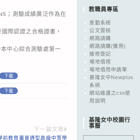
教職員專區
N5；測驗成績廣泛作為在
差勤系統
公文簽核
將寄發國際認證之合格證書，
網路請購
網路請購(備用)
亦可電洽本中心綜合測驗處第一
維修登記
場地借用
場地借用申請單
下載
基隆女中Newplus
系統
下載
網站維護之css使
用說明
基隆女中校園行
事曆
下一篇文章
學前教育署普通型高級中等學