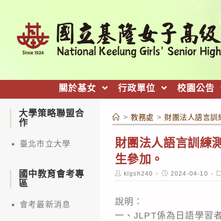
跳
轉
至
主
要
內
關於基女
行政單位
校園公告
容
大學策略聯盟合
>
教務處
>
財團法人語言訓練
作
財團法人語言訓練測
臺北市立大學
生參加。
國中教育會考專
Post
Post
P
klgsh240
2024-04-10
author:
published:
c
區
說明：
會考最新消息
一、JLPT係為日語學