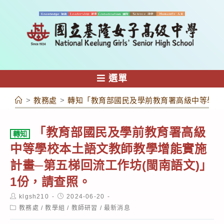
跳
轉
至
主
要
內
選單
容
>
教務處
>
轉知「教育部國民及學前教育署高級中等學校
「教育部國民及學前教育署高級
轉知
中等學校本土語文教師教學增能實施
計畫─第五梯回流工作坊(閩南語文)」
1份，請查照。
Post
Post
klgsh210
2024-06-20
author:
published:
Post
教務處
/
教學組
/
教師研習
/
最新消息
category: