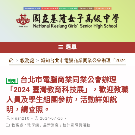
跳
轉
至
主
要
內
選單
容
>
教務處
>
轉知台北市電腦商業同業公會辦理「2024 
台北市電腦商業同業公會辦理
轉知
「2024 臺灣教育科技展」，歡迎教職
人員及學生組團參訪，活動詳如說
明，請查照。
Post
Post
klgsh210
2024-07-16
author:
published:
Post
教務處
/
教學組
/
最新消息
/
校外宣導與活動
category: