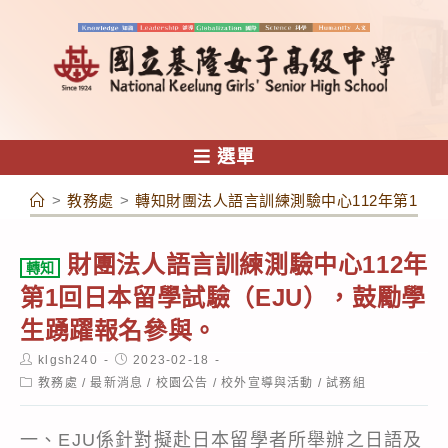
跳
轉
至
主
要
內
選單
容
>
教務處
>
轉知財團法人語言訓練測驗中心112年第1回
財團法人語言訓練測驗中心112年
轉知
第1回日本留學試驗（EJU），鼓勵學
生踴躍報名參與。
Post
Post
klgsh240
2023-02-18
author:
published:
Post
教務處
/
最新消息
/
校園公告
/
校外宣導與活動
/
試務組
category:
一、EJU係針對擬赴日本留學者所舉辦之日語及