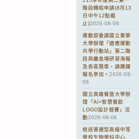
115學年度高二第一
階段轉組申請(8月13
日中午12點截
止)
2026-08-06
運動部委請國立東華
大學辦理「適應運動
共學行動站」第二階
段與離島場研習海報
及各區簡章，請踴躍
報名參加。
2026-08-
06
國立高雄餐旅大學辦
理「AI+智慧餐飲
LOGO設計競賽」活
動
2026-08-06
檢送普通型高級中等
學校生物學科中心