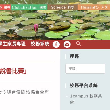
學生家長專區
校務系統
FB
EMAIL
搜尋
Search
說書比賽」
for:
校務平台系統
大學與台灣閱讀協會合辦
1campus 校務系
統