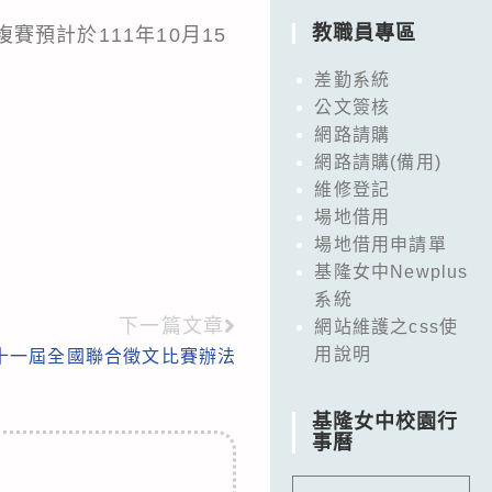
教職員專區
賽預計於111年10月15
差勤系統
公文簽核
網路請購
網路請購(備用)
維修登記
場地借用
場地借用申請單
基隆女中Newplus
系統
下一篇文章
網站維護之css使
用說明
二十一屆全國聯合徵文比賽辦法
基隆女中校園行
事曆