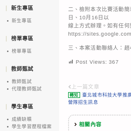
新生專區
二、檢附本次比賽活動簡章一
日、10月16日以
新生專區
線上方式辦理。如有任何
https://sites.google.c
榜單專區
三、本案活動聯絡人：趙小姐，0
榜單專區
Post Views:
367
教師甄試
教師甄試
上一篇文章
Read
代理教師甄試
臺北城市科技大學推廣
轉知
more
營隊招生訊息
articles
學生專區
成績缺曠
相關內容
學生學習歷程檔案