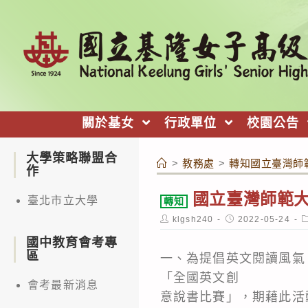
跳
轉
至
主
要
內
關於基女
行政單位
校園公告
容
大學策略聯盟合
>
教務處
>
轉知國立臺灣師
作
國立臺灣師範
臺北市立大學
轉知
Post
Post
P
klgsh240
2022-05-24
author:
published:
c
國中教育會考專
區
一、為提倡英文閱讀風氣
「全國英文創
會考最新消息
意說書比賽」，期藉此活