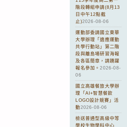
115學年度高二第一
階段轉組申請(8月13
日中午12點截
止)
2026-08-06
運動部委請國立東華
大學辦理「適應運動
共學行動站」第二階
段與離島場研習海報
及各區簡章，請踴躍
報名參加。
2026-08-
06
國立高雄餐旅大學辦
理「AI+智慧餐飲
LOGO設計競賽」活
動
2026-08-06
檢送普通型高級中等
學校生物學科中心