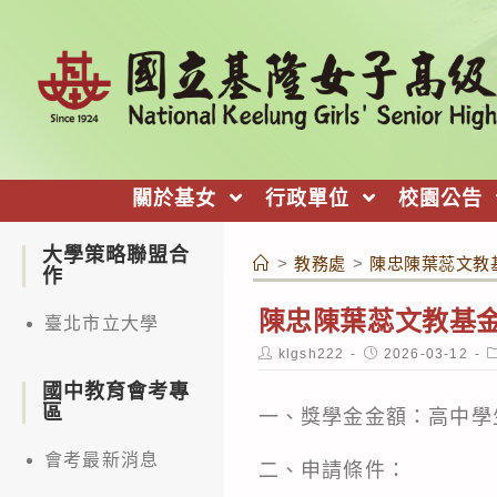
跳
轉
至
主
要
內
關於基女
行政單位
校園公告
容
大學策略聯盟合
>
教務處
>
陳忠陳葉蕊文教基金
作
陳忠陳葉蕊文教基金會獎
臺北市立大學
Post
Post
P
klgsh222
2026-03-12
author:
published:
c
國中教育會考專
區
一、獎學金金額：高中學
會考最新消息
二、申請條件：