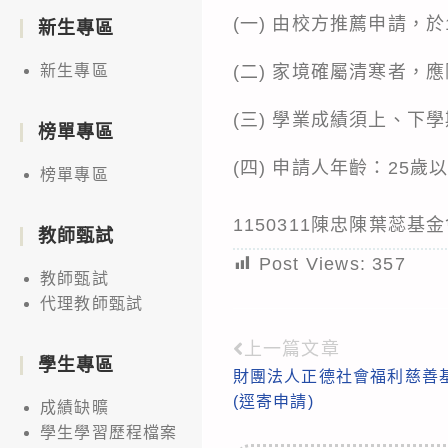
(一) 由校方推薦申請，於
新生專區
(二) 家境確屬清寒者，
新生專區
(三) 學業成績須上、下
榜單專區
(四) 申請人年齡：25歲
榜單專區
1150311陳忠陳葉蕊基
教師甄試
Post Views:
357
教師甄試
代理教師甄試
上一篇文章
Read
學生專區
財團法人正德社會福利慈善基
more
(逕寄申請)
成績缺曠
articles
學生學習歷程檔案