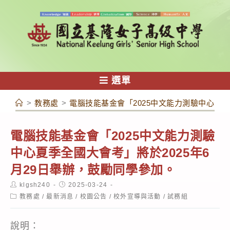
跳
轉
至
主
要
內
選單
容
>
教務處
>
電腦技能基金會「2025中文能力測驗中心夏季
電腦技能基金會「2025中文能力測驗
中心夏季全國大會考」將於2025年6
月29日舉辦，鼓勵同學參加。
Post
Post
klgsh240
2025-03-24
author:
published:
Post
教務處
/
最新消息
/
校園公告
/
校外宣導與活動
/
試務組
category:
說明：