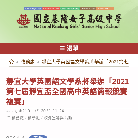
跳
轉
至
主
要
內
選單
容
>
教務處
>
靜宜大學英國語文學系將舉辦「2021第七屆
靜宜大學英國語文學系將舉辦「2021
第七屆靜宜盃全國高中英語簡報競賽
複賽」
Post
Post
klgsh210
2021-11-26
author:
published:
Post
教務處
/
教學組
/
校外宣導與活動
category: