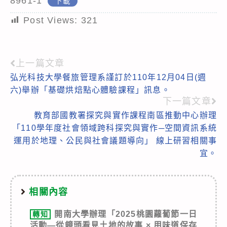
8961-1
下載
Post Views:
321
上一篇文章
Read
弘光科技大學餐旅管理系謹訂於110年12月04日(週
more
六)舉辦「基礎烘焙點心體驗課程」訊息。
articles
下一篇文章
教育部國教署探究與實作課程南區推動中心辦理
「110學年度社會領域跨科探究與實作─空間資訊系統
運用於地理、公民與社會議題導向」 線上研習相關事
宜。
相關內容
開南大學辦理「2025桃園蘿蔔節一日
轉知
活動—從鏡頭看見土地的故事 × 用味道保存