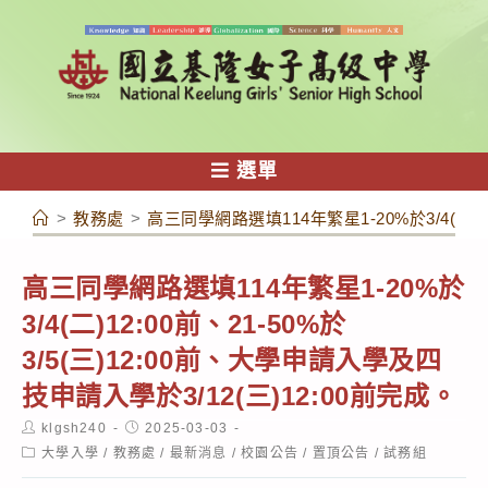
跳
轉
至
主
要
內
選單
容
>
教務處
>
高三同學網路選填114年繁星1-20%於3/4(二)1
高三同學網路選填114年繁星1-20%於
3/4(二)12:00前、21-50%於
3/5(三)12:00前、大學申請入學及四
技申請入學於3/12(三)12:00前完成。
Post
Post
klgsh240
2025-03-03
author:
published:
Post
大學入學
/
教務處
/
最新消息
/
校園公告
/
置頂公告
/
試務組
category: