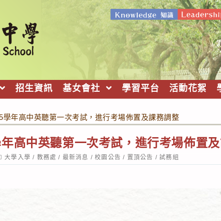
招生資訊
基女會社
學習平台
活動花絮
配合115學年高中英聽第一次考試，進行考場佈置及課務調整
115學年高中英聽第一次考試，進行考場佈置
ost
大學入學
/
教務處
/
最新消息
/
校園公告
/
置頂公告
/
試務組
ategory: