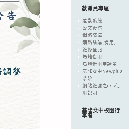
教職員專區
差勤系統
公文簽核
網路請購
網路請購(備用)
維修登記
場地借用
場地借用申請單
基隆女中Newplus
系統
網站維護之css使
用說明
基隆女中校園行
事曆