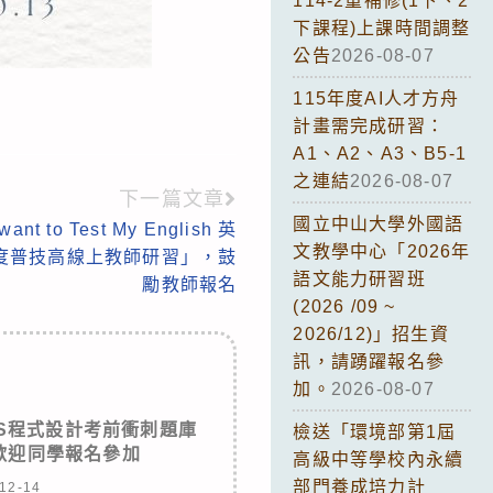
114-2重補修(1下、2
下課程)上課時間調整
公告
2026-08-07
115年度AI人才方舟
計畫需完成研習：
A1、A2、A3、B5-1
之連結
2026-08-07
下一篇文章
國立中山大學外國語
to Test My English 英
文教學中心「2026年
年度普技高線上教師研習」，鼓
語文能力研習班
勵教師報名
(2026 /09 ~
2026/12)」招生資
訊，請踴躍報名參
加。
2026-08-07
S程式設計考前衝刺題庫
檢送「環境部第1屆
歡迎同學報名參加
高級中等學校內永續
部門養成培力計
12-14