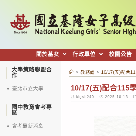
跳
轉
至
主
要
內
關於基女
行政單位
校園公告
容
大學策略聯盟合
>
教務處
>
10/17(五)
作
10/17(五)配合
臺北市立大學
Post
Post
P
klgsh240
2025-10-13
author:
published:
c
國中教育會考專
區
會考最新消息