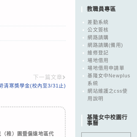
教職員專區
差勤系統
公文簽核
網路請購
網路請購(備用)
維修登記
場地借用
場地借用申請單
基隆女中Newplus
下一篇文章
系統
勞清寒獎學金(校內至3/31止)
網站維護之css使
用說明
基隆女中校園行
事曆
兒（稚）園暨偏遠地區代