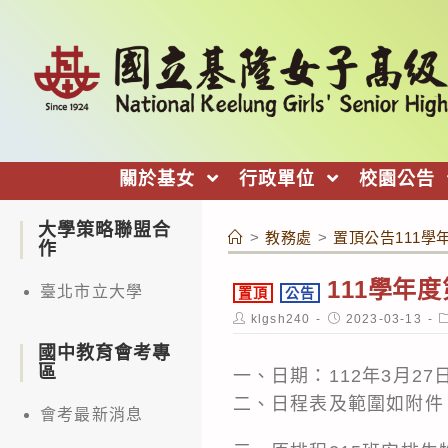
跳
轉
至
主
要
內
關於基女
行政單位
校園公告
容
大學策略聯盟合
>
教務處
>
置頂公告111學
作
111學年
臺北市立大學
置頂
公告
Post
Post
P
klgsh240
2023-03-13
author:
published:
c
國中教育會考專
區
一、日期：112年3月27日
二、日程表及範圍如附件
會考最新消息