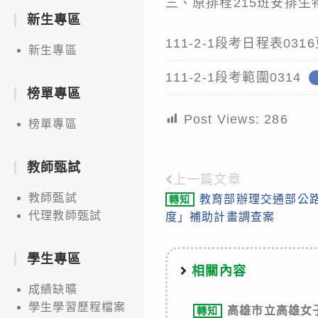
三、原排程215班安排
新生專區
111-2-1段考日程表031
新生專區
111-2-1段考範圍0314
榜單專區
Post Views:
286
榜單專區
教師甄試
上一篇文章
Read
教師甄試
教育部辦理交通部公
轉知
more
代理教師甄試
度」補助計畫調查案
articles
學生專區
相關內容
成績缺曠
學生學習歷程檔案
高雄市立高雄女
轉知