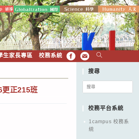
學生家長專區
校務系統
FB
EMAIL
搜尋
Search
更正215班
for:
校務平台系統
1campus 校務系
統