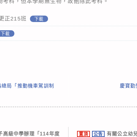
生物考科，但本學期無生物，故刪除此考科。
6更正215班
下載
下載
路總局「推動機車駕訓制
慶寶勤
子高級中學辦理「114年度
有關公立幼
置頂
公告