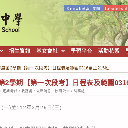
招生資訊
基女會社
學習平台
活動花絮
年度第2學期【第一次段考】日程表及範圍0316更正215班
度第2學期【第一次段考】日程表及範圍0316
ost
定期考試
/
教務處
/
最新消息
/
校園公告
/
試務組
ategory:
(一)至112年3月29日(三)