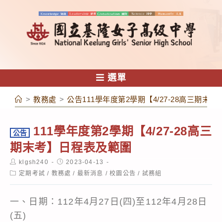
跳
轉
至
主
要
內
選單
容
>
教務處
>
公告111學年度第2學期【4/27-28高三期末
111學年度第2學期【4/27-28高三
公告
期末考】日程表及範圍
Post
Post
klgsh240
2023-04-13
author:
published:
Post
定期考試
/
教務處
/
最新消息
/
校園公告
/
試務組
category:
一、日期：112年4月27日(四)至112年4月28日
(五)