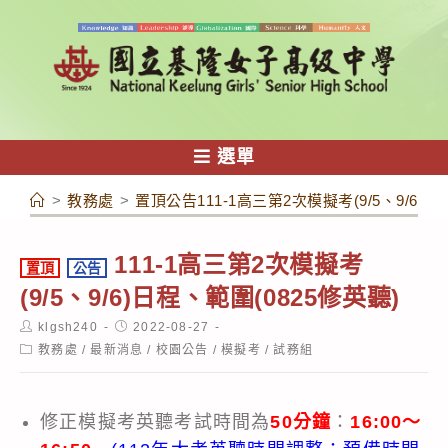
跳
轉
至
主
要
內
選單
容
>
教務處
>
置頂公告111-1高三第2次模擬考(9/5、9/6)日
111-1高三第2次模擬考
置頂
公告
(9/5、9/6)日程、範圍(0825修英聽)
Post
Post
klgsh240
2022-08-27
author:
published:
Post
教務處
/
最新消息
/
校園公告
/
模擬考
/
試務組
category:
修正模擬考英聽考試時間為
50分鐘
：
16:00～