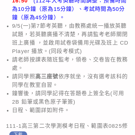
16:50
(112年大考英聽時間調整：預備時間
為10分鐘（原為15分鐘）、考試時間為50分
鐘（原為45分鐘）。
9/5(一)第7節考英聽，由教務處統一播放英聽
試題，若英聽廣播不清楚，再請監考老師關閉
班上廣播 ，並啟用試卷袋備用光碟及班上 CD
Player 播放。(同段考模式)
請老師按課表隨班監考，領卷、交卷皆在教務
處。
請同學照
高三座號
依序就坐，沒有選考該科的
同學在教室自習。
鐘響後，請同學記得在答題卷上簽全名(可用
2B 鉛筆或黑色原子筆簽)
日程、範圍詳如附件。
111-1高三第二次學測模考日程、範圍表0825修
下載