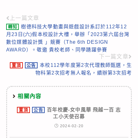
上一篇文章
Read
樹德科技大學動畫與遊戲設計系訂於112年12
轉知
more
月23日(六)假本校設計大樓，舉辦「2023第六屆台灣
articles
數位媒體設計獎 」競賽（The 6th DESIGN
AWARD）。敬邀 貴校老師、同學踴躍參賽
下一篇文章
本校112學年度第2次代理教師甄選，生
置頂
公告
物科第2次招考無人報名，續辦第3次招考
相關內容
百年校慶-女中風華 飛越一百 志
置頂
公告
工小天使召募
2024-02-20