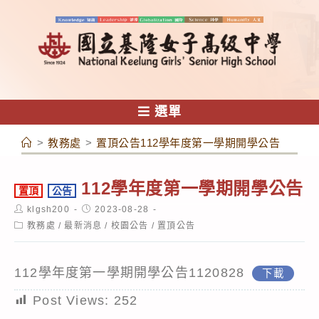
跳
轉
至
主
要
內
選單
容
>
教務處
>
置頂公告112學年度第一學期開學公告
112學年度第一學期開學公告
置頂
公告
Post
Post
klgsh200
2023-08-28
author:
published:
Post
教務處
/
最新消息
/
校園公告
/
置頂公告
category:
112學年度第一學期開學公告1120828
下載
Post Views:
252