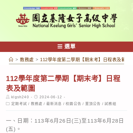
跳
轉
至
主
要
內
選單
容
>
教務處
>
112學年度第二學期【期末考】日程表及範圍
112學年度第二學期【期末考】日程
表及範圍
Post
Post
klgsh240
2024-06-12
author:
published:
Post
定期考試
/
教務處
/
最新消息
/
校園公告
/
置頂公告
/
試務組
category:
一、日期：113年6月26日(三)至113年6月28日
(五)。