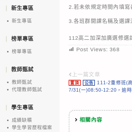
2.若未依規定時間內填
新生專區
3.各班群開課名稱及選
新生專區
112高二加深加廣選修選課
榜單專區
Post Views:
368
榜單專區
教師甄試
上一篇文章
Read
教師甄試
111-2重修班
置頂
公告
more
代理教師甄試
7/31(一)08:50-12:2
articles
學生專區
相關內容
成績缺曠
學生學習歷程檔案