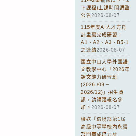
114-2重補修(1下、2
下課程)上課時間調整
公告
2026-08-07
115年度AI人才方舟
計畫需完成研習：
A1、A2、A3、B5-1
之連結
2026-08-07
國立中山大學外國語
文教學中心「2026年
語文能力研習班
(2026 /09 ~
2026/12)」招生資
訊，請踴躍報名參
加。
2026-08-07
檢送「環境部第1屆
高級中等學校內永續
部門養成培力計