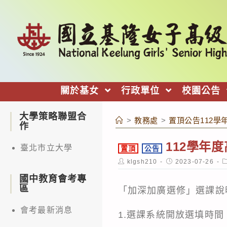
跳
轉
至
主
要
內
關於基女
行政單位
校園公告
容
大學策略聯盟合
>
教務處
>
置頂公告112
作
112學年
臺北市立大學
置頂
公告
Post
Post
P
klgsh210
2023-07-26
author:
published:
c
國中教育會考專
區
「加深加廣選修」選課說
會考最新消息
1.選課系統開放選填時間：