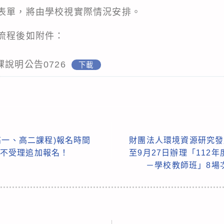
寫表單，將由學校視實際情況安排。
課流程後如附件：
說明公告0726
下載
(高一、高二課程)報名時間
財團法人環境資源研究發展
0，逾時不受理追加報名！
至9月27日辦理「112
－學校教師班」8場