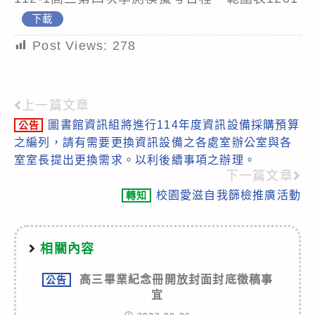
下載
Post Views:
278
上一篇文章
Read
圖書館資訊組將進行114年度資訊設備採購預算
公告
more
之編列，請有需要更換資訊設備之各處室辦公室與各
articles
室室長提出更換需求。以利後續事項之辦理。
下一篇文章
校園愛滋自我篩檢推廣活動
轉知
相關內容
高三畢業紀念冊開放封面封底徵稿事
公告
宜