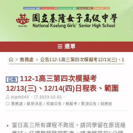
跳
轉
至
主
要
內
選單
容
>
教務處
>
公告112-1高三第四次模擬考12/13(三)、12/
112-1高三第四次模擬考
公告
12/13(三)、12/14(四)日程表、範圍
Post
Post
klgsh240
2023-12-01
author:
published:
Post
教務處
/
最新消息
/
校園公告
/
模擬考
/
置頂公告
/
試務組
category:
當日高三所有課程不跑班，請同學留在原班級