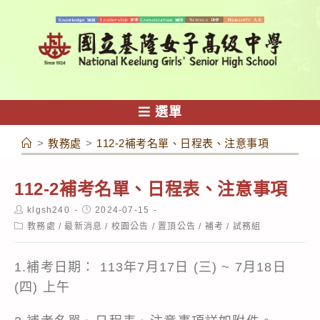
跳
轉
至
主
要
內
選單
容
>
教務處
>
112-2補考名單、日程表、注意事項
112-2補考名單、日程表、注意事項
Post
Post
klgsh240
2024-07-15
author:
published:
Post
教務處
/
最新消息
/
校園公告
/
置頂公告
/
補考
/
試務組
category:
1.補考日期： 113年7月17日 (三) ~ 7月18日
(四) 上午