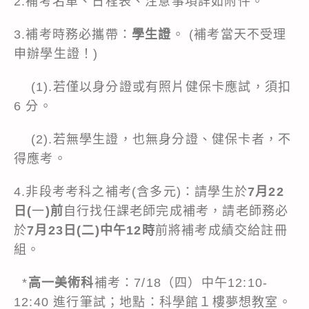
2.補考名單、日程表、注意事項詳如附件。
3.補考時務必攜帶：
學生證
。 (補考當天不受理
申辦學生證！)
(1).若僅以身分證或有照片健保卡應試，須扣
6 分。
(2).若無學生證，也無身分證、健保卡者，不
得應考。
4.非段考考科之補考(含多元)：請學生於
7月22
日(
一
)前
自行找任課老師完成補考，請老師務必
於
7月23日(二)中午12時
前將補考成績交給註冊
組。
*
高一美術科
補考：7/18（四）中午12:10-
12:40 進行筆試；地點：科學館１樓夢想教室。