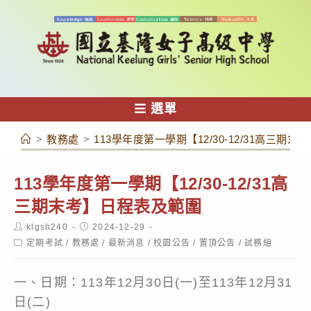
跳
轉
至
主
要
內
選單
容
>
教務處
>
113學年度第一學期【12/30-12/31高三期
113學年度第一學期【12/30-12/31高
三期末考】日程表及範圍
Post
Post
klgsh240
2024-12-29
author:
published:
Post
定期考試
/
教務處
/
最新消息
/
校園公告
/
置頂公告
/
試務組
category:
一、日期：113年12月30日(一)至113年12月31
日(二)