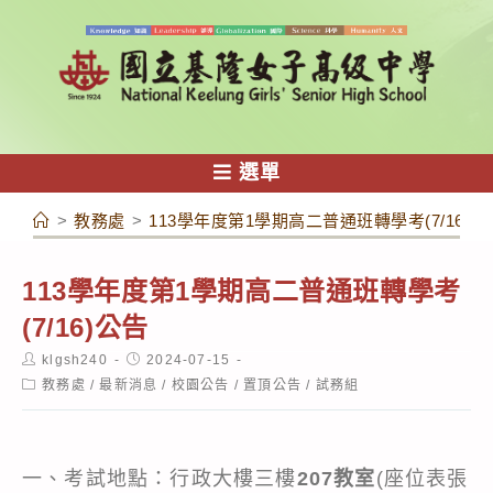
跳
轉
至
主
要
內
選單
容
>
教務處
>
113學年度第1學期高二普通班轉學考(7/16)公
113學年度第1學期高二普通班轉學考
(7/16)公告
Post
Post
klgsh240
2024-07-15
author:
published:
Post
教務處
/
最新消息
/
校園公告
/
置頂公告
/
試務組
category:
一、考試地點：行政大樓三樓
207教室
(座位表張