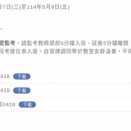
7日(三)至114年5月9日(五)
。
堂監考
，請監考教師提前5分鐘入班、延後5分鐘離開
段考座位表入座。自習課請同學於教室安靜溫書，不
418
下載
418
下載
0418
下載