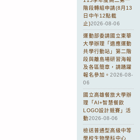
115學年度高二第一
階段轉組申請(8月13
日中午12點截
止)
2026-08-06
運動部委請國立東華
大學辦理「適應運動
共學行動站」第二階
段與離島場研習海報
及各區簡章，請踴躍
報名參加。
2026-08-
06
國立高雄餐旅大學辦
理「AI+智慧餐飲
LOGO設計競賽」活
動
2026-08-06
檢送普通型高級中等
學校生物學科中心