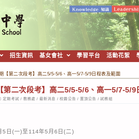
招生資訊
基女會社
學習平台
活動花絮
期【第二次段考】高二5/5-5/6、高一5/7-5/9日程表及範圍
第二次段考】高二5/5-5/6、高一5/7-5
ost
定期考試
/
教務處
/
最新消息
/
校園公告
/
置頂公告
/
試務組
ategory:
5日(一)至114年5月6日(二)