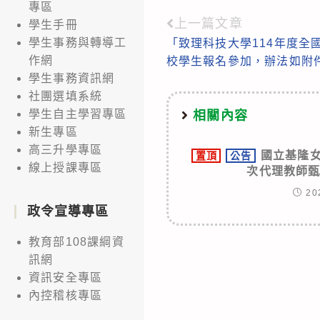
專區
上一篇文章
Read
學生手冊
學生事務與轉導工
「致理科技大學114年度全
more
作網
校學生報名參加，辦法如附
articles
學生事務資訊網
社團選填系統
學生自主學習專區
相關內容
新生專區
高三升學專區
國立基隆女
置頂
公告
線上授課專區
次代理教師
20
政令宣導專區
教育部108課綱資
訊網
資訊安全專區
內控稽核專區