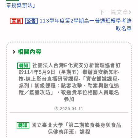
more
章授獎辦法」
articles
下一篇文章
113學年度第2學期高一普通班轉學考錄
置頂
公告
取名單
相關內容
社團法人台灣E化資安分析管理協會訂
轉知
於114年5月9日（星期五）舉辦資安新知科
技-線上影音直播研習課程-「資安鑑識課程-
系列Ⅰ初級課程：駭客攻擊、勒索與數位追
蹤／鑑識攻防」，敬邀貴單位相關人員報名
參加
2025-04-11
國立臺北大學「第二期飲食養身與食品
轉知
保健應用班」課程