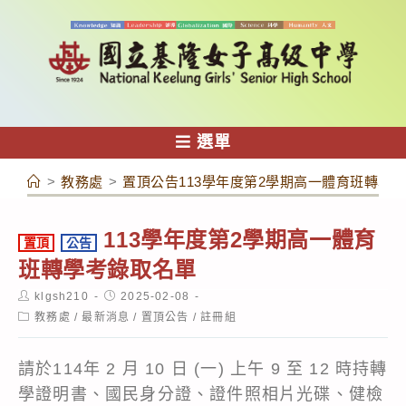
跳
轉
至
主
要
內
選單
容
>
教務處
>
置頂公告113學年度第2學期高一體育班轉學
113學年度第2學期高一體育
置頂
公告
班轉學考錄取名單
Post
Post
klgsh210
2025-02-08
author:
published:
Post
教務處
/
最新消息
/
置頂公告
/
註冊組
category:
請於114年 2 月 10 日 (一) 上午 9 至 12 時持轉
學證明書、國民身分證、證件照相片光碟、健檢