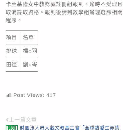
卡至基隆女中教務處註冊組報到。逾時不受理且
取消錄取資格。報到後請到教學組辦理選課相關
程序。
項目
名單
排球
楊○羽
田徑
劉○岑
Post Views:
417
上一篇文章
Read
財團法人周大觀文教基金會「全球熱愛生命獎
轉知