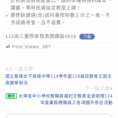
於校網及教務處窗口，請同學攜帶各科課本、
講義，準時抵達指定教室上課！
重修缺課達(含)該科重修時數三分之一者，不
予成績考查，且不退費。
113高三重修排程表開課版0519
下載
Post Views:
387
上一篇文章
Read
國立基隆女子高級中學114學年度116級班聯會正副主
more
席選舉辦法
articles
下一篇文章
台灣省中小學校教職員福利文教基金會辦理114
轉知
年度暑假教職員工各項國外參訪活動