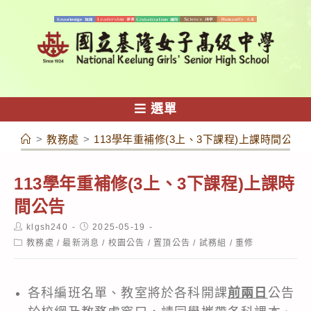
跳
轉
至
主
要
內
選單
容
>
教務處
>
113學年重補修(3上、3下課程)上課時間公告
113學年重補修(3上、3下課程)上課時
間公告
Post
Post
klgsh240
2025-05-19
author:
published:
Post
教務處
/
最新消息
/
校園公告
/
置頂公告
/
試務組
/
重修
category:
各科編班名單、教室將於各科開課
前兩日
公告