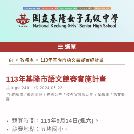
跳
轉
至
主
要
內
選單
容
>
教務處
>
113年基隆市語文競賽實施計畫
113年基隆市語文競賽實施計畫
Post
Post
klgsh240
2024-05-22
author:
published:
Post
教務處
/
最新消息
/
校園公告
/
校外宣導與活動
/
試務組
/
語文競
category:
賽
競賽時間：
113年9月14日(週六)。
競賽地點：五堵國小。