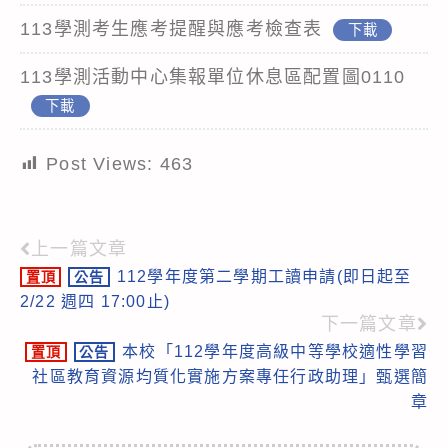
113學測考生應考提醒與應考檢查表
下載
113學測活動中心集報單位休息區配置圖0110
下載
Post Views:
463
上一篇文章
Read
112學年度第二學期工讀申請(即日起至
置頂
公告
more
2/22 週四 17:00止)
articles
下一篇文章
本校「112學年度高級中等學校適性學習
置頂
公告
社區教育資源均質化實施方案專任行政助理」甄選簡
章