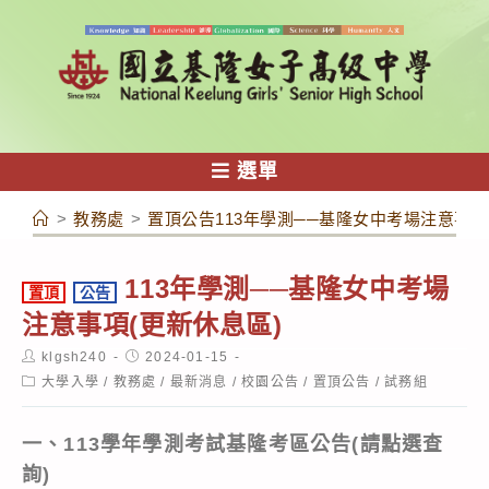
跳
轉
至
主
要
內
選單
容
>
教務處
>
置頂公告113年學測──基隆女中考場注意事項
113年學測──基隆女中考場
置頂
公告
注意事項(更新休息區)
Post
Post
klgsh240
2024-01-15
author:
published:
Post
大學入學
/
教務處
/
最新消息
/
校園公告
/
置頂公告
/
試務組
category:
一、113學年學測考試基隆考區公告
(請點選查
詢)