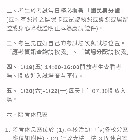
二、考生於考試當日務必攜帶
「國民身分證」
(或附有照片之健保卡或駕駛執照或護照或居留
證或身心障礙證明正本為應試證件)。
三、考生先查好自己的考試場次與試場位置。
「
應考資訊查詢
請按我
」、「
試場分配
請按我」
四、 1/19(五) 14:00-16:00
開放考生查看考
場、開放進入試場查看座位。
五、 1/20(六)-1/22(一)
每天上午07:30開放入
場。
六、陪考休息區：
陪考休息區位於 (1).本校活動中心(各校分區
座位如附件)、(2).行政大樓一樓 3 間休息室