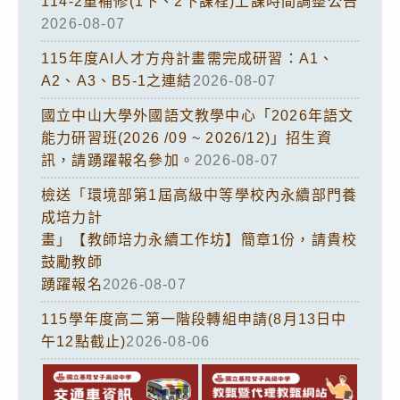
114-2重補修(1下、2下課程)上課時間調整公告
2026-08-07
115年度AI人才方舟計畫需完成研習：A1、
A2、A3、B5-1之連結
2026-08-07
國立中山大學外國語文教學中心「2026年語文
能力研習班(2026 /09 ~ 2026/12)」招生資
訊，請踴躍報名參加。
2026-08-07
檢送「環境部第1屆高級中等學校內永續部門養
成培力計
畫」【教師培力永續工作坊】簡章1份，請貴校
鼓勵教師
踴躍報名
2026-08-07
115學年度高二第一階段轉組申請(8月13日中
午12點截止)
2026-08-06