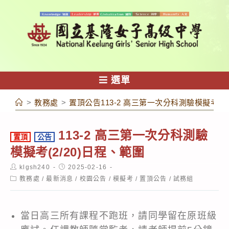
跳
轉
至
主
要
內
選單
容
>
教務處
>
置頂公告113-2 高三第一次分科測驗模擬考(2/
113-2 高三第一次分科測驗
置頂
公告
模擬考(2/20)日程、範圍
Post
Post
klgsh240
2025-02-16
author:
published:
Post
教務處
/
最新消息
/
校園公告
/
模擬考
/
置頂公告
/
試務組
category:
當日高三所有課程不跑班，請同學留在原班級