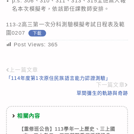
p.s. 306、310、311、313、315全班無人報
名本次模擬考，依該節任課教師安排。
113-2高三第一次分科測驗模擬考試日程表及範
圍0207
下載
Post Views:
365
上一篇文章
Read
「114年度第1次原住民族語言能力認證測驗」
more
下一篇文章
articles
草間彌生的軌跡與奇跡
相關內容
【重修班公告】113學年一上歷史、三上國