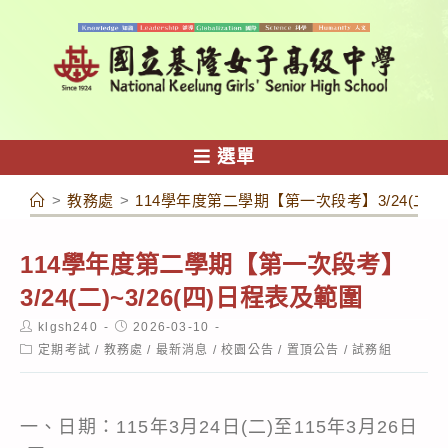
跳
轉
至
主
要
內
選單
容
>
教務處
>
114學年度第二學期【第一次段考】3/24(二)~
114學年度第二學期【第一次段考】
3/24(二)~3/26(四)日程表及範圍
Post
Post
klgsh240
2026-03-10
author:
published:
Post
定期考試
/
教務處
/
最新消息
/
校園公告
/
置頂公告
/
試務組
category:
一、日期：115年3月24日(二)至115年3月26日