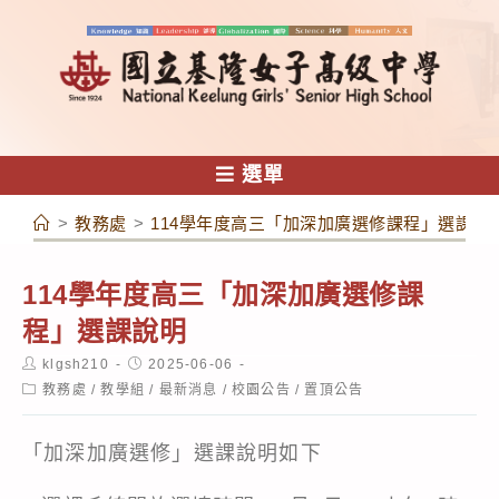
跳
轉
至
主
要
內
選單
容
>
教務處
>
114學年度高三「加深加廣選修課程」選課說
114學年度高三「加深加廣選修課
程」選課說明
Post
Post
klgsh210
2025-06-06
author:
published:
Post
教務處
/
教學組
/
最新消息
/
校園公告
/
置頂公告
category:
「加深加廣選修」選課說明如下