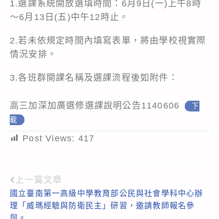
1.選課系統開放選填時間：6月9日(一)上午8時
～6月13日(五)中午12時止。
2.若未依規定時間內填寫表單，將由學校視實際
情況安排。
3.各班群開課名稱及選課流程後如附件：
高三加深加廣選修選課說明公告1140606
下
載
Post Views:
417
上一篇文章
Read
國立臺南第一高級中學教育部公民與社會學科中心辦
more
理「威瑪經驗與防衛民主」研習，邀請教師報名參
articles
與。