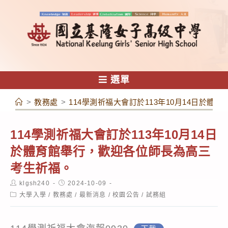
跳
轉
至
主
要
內
選單
容
>
教務處
>
114學測祈福大會訂於113年10月14日於
114學測祈福大會訂於113年10月14日
於體育館舉行，歡迎各位師長為高三
考生祈福。
Post
Post
klgsh240
2024-10-09
author:
published:
Post
大學入學
/
教務處
/
最新消息
/
校園公告
/
試務組
category: