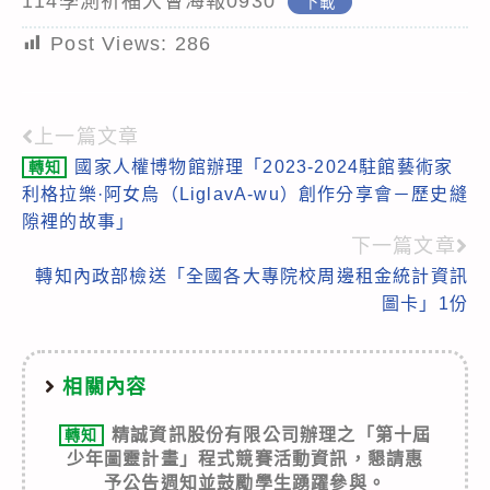
114學測祈福大會海報0930
下載
Post Views:
286
上一篇文章
Read
國家人權博物館辦理「2023-2024駐館藝術家
轉知
more
利格拉樂·阿女烏（LiglavA-wu）創作分享會－歷史縫
articles
隙裡的故事」
下一篇文章
轉知內政部檢送「全國各大專院校周邊租金統計資訊
圖卡」1份
相關內容
精誠資訊股份有限公司辦理之「第十屆
轉知
少年圖靈計畫」程式競賽活動資訊，懇請惠
予公告週知並鼓勵學生踴躍參與。