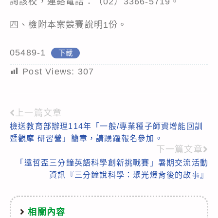
詢該校，連絡電話：（02）3366-5719。
四、檢附本案競賽說明1份。
05489-1
下載
Post Views:
307
上一篇文章
Read
檢送教育部辦理114年「一般/專業種子師資增能回訓
more
暨觀摩 研習營」簡章，請踴躍報名參加。
articles
下一篇文章
「遠哲盃三分鐘英語科學創新挑戰賽」暑期交流活動
資訊『三分鐘說科學：聚光燈背後的故事』
相關內容