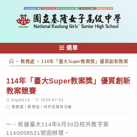
跳
轉
至
主
要
內
選單
容
>
教務處
>
114年「臺大Super教案獎」優質創新教案競
114年「臺大Super教案獎」優質創新
教案競賽
Post
Post
klgsh210
2025-07-01
author:
published:
Post
教務處
/
教學組
/
校外宣導與活動
category:
一、依據臺大114年6月30日校共教字第
1140058521號函辦理。