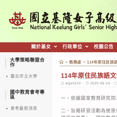
跳
轉
至
主
要
內
關於基女
行政單位
校園公告
容
大學策略聯盟合
>
教務處
>
114年原住民
作
114年原住民族語
臺北市立大學
Post
Post
P
klgsh210
2025-06-26
author:
published:
c
國中教育會考專
區
一、依據國家教育研究院11
會考最新消息
二、旨揭研習活動為使原