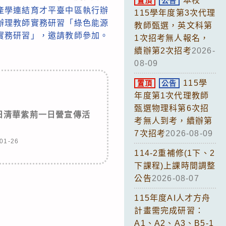
本校
置頂
公告
產學連結育才平臺中區執行辦
115學年度第3次代理
辦理教師實務研習「綠色能源
教師甄選，英文科第
實務研習」，邀請教師參加。
1次招考無人報名，
續辦第2次招考
2026-
08-09
115學
置頂
公告
年度第1次代理教師
甄選物理科第6次招
9日清華紫荊一日營宣傳活
考無人到考，續辦第
7次招考
2026-08-09
01-26
114-2重補修(1下、2
下課程)上課時間調整
公告
2026-08-07
115年度AI人才方舟
計畫需完成研習：
A1、A2、A3、B5-1