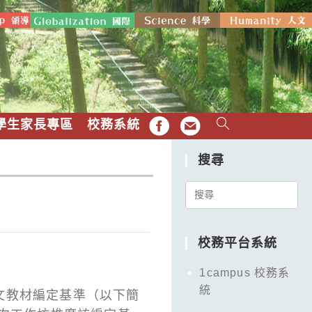
學生家長專區
校務系統
FB
EMAIL
搜尋
Search
for:
校務平台系統
1campus 校務系
統
文教材編定基準（以下簡