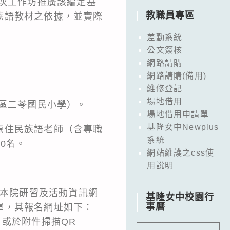
場次工作坊推廣該編定基
教職員專區
族語教材之依據，並實際
差勤系統
公文簽核
網路請購
網路請購(備用)
維修登記
場地借用
港區二苓國民小學）。
場地借用申請單
基隆女中Newplus
原住民族語老師（含專職
系統
0名。
網站維護之css使
用說明
至本院研習及活動資訊網
基隆女中校園行
事曆
單，其報名網址如下：
aspx），或於附件掃描QR