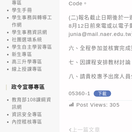
專區
Code。
學生手冊
(二)報名截止日期後於
學生事務與轉導工
作網
8月12日前來電或以電子郵
學生事務資訊網
junia@mail.naer.edu.
社團選填系統
學生自主學習專區
六、全程參加並核實完成
新生專區
高三升學專區
七、因課程安排教材討論
線上授課專區
八、請貴校惠予出席人員
政令宣導專區
05360-1
下載
教育部108課綱資
Post Views:
305
訊網
資訊安全專區
內控稽核專區
上一篇文章
Read