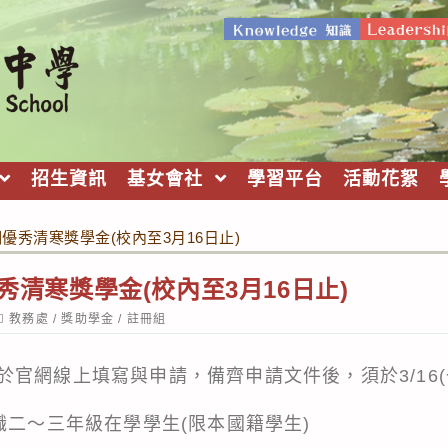
招生資訊
基女會社
學習平台
活動花絮
明優秀清寒獎學金(校內至3月16日止)
優秀清寒獎學金(校內至3月16日止)
ost
教務處
/
獎助學金
/
註冊組
ategory:
官網線上填寫與申請，備齊申請文件後，須於3/16(
職二～三年級在學學生(限本國籍學生)