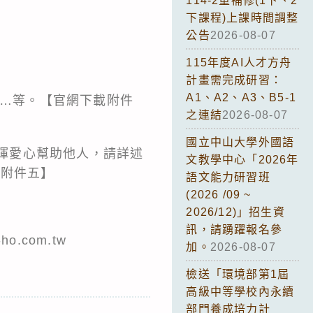
114-2重補修(1下、2
下課程)上課時間調整
公告
2026-08-07
115年度AI人才方舟
計畫需完成研習：
A1、A2、A3、B5-1
況…等。【官網下載附件
之連結
2026-08-07
國立中山大學外國語
發揮愛心幫助他人，請詳述
文教學中心「2026年
載附件五】
語文能力研習班
(2026 /09 ~
2026/12)」招生資
訊，請踴躍報名參
.com.tw
加。
2026-08-07
檢送「環境部第1屆
高級中等學校內永續
部門養成培力計