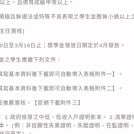
分以上，且德育成績甲等以上。
積極且無違法或特殊不良表現之學生並應無小過以上
主任簽核)
0日至3月16日止；獎學金發放日期定於4月發放。
金之學生應繳下列文件：
上填寫基本資料後下載即可自動帶入表格附件一】。
上填寫基本資料後下載即可自動帶入表格附件二】。
主任推薦簽核。【官網下載附件三】
： 1.政府核發之中低、低收入戶證明影本。 2.清寒證
本。 (例：非自願性失業證明、失蹤證明、在監證明
狀況而定）。