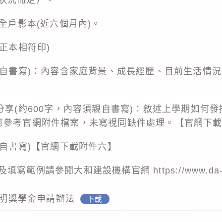
簿全戶影本(近六個月內)。
與正本相符印)
須親自書寫)：內容含家庭背景、成長經歷、目前生活情
分享(約600字，內容須親自書寫)：敘述上學期如何
可參考官網附件檔案，未寫視同缺件處理。【官網下
親自書寫)【官網下載附件六】
範例請參閱大和建設機構官網 https://www.da-ho
何溪明獎學金申請辦法
下載