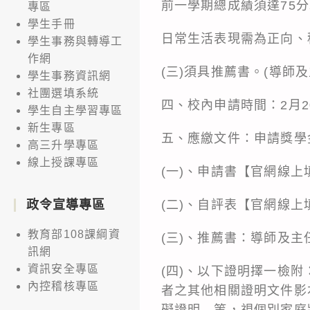
前一學期總成績須達75
專區
學生手冊
日常生活表現需為正向、
學生事務與轉導工
作網
(三)須具推薦書。(導師及
學生事務資訊網
社團選填系統
四、校內申請時間：2月2
學生自主學習專區
新生專區
五、應繳文件：申請獎學
高三升學專區
線上授課專區
(一)、申請書【官網線
(二)、自評表【官網線
政令宣導專區
教育部108課綱資
(三)、推薦書：導師及
訊網
資訊安全專區
(四)、以下證明擇一檢附
內控稽核專區
者之其他相關證明文件影
礙證明…等，視個別家庭