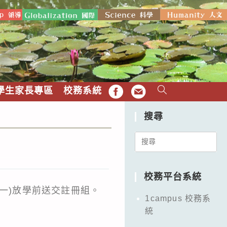
學生家長專區
校務系統
FB
EMAIL
搜尋
Search
for:
校務平台系統
一)放學前送交註冊組。
1campus 校務系
統