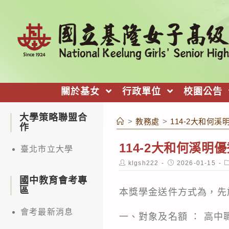
跳
轉
至
主
要
內
關於基女
行政單位
校園公告
容
大學策略聯盟合
>
教務處
>
114-2大和何溪
作
114-2大和何溪明
臺北市立大學
Post
Post
P
klgsh222
2026-01-15
author:
published:
c
國中教育會考專
區
本獎學金送件方式為，先於
會考最新消息
一、對象及名額 ： 高中