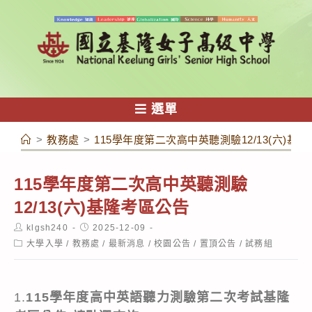
跳
轉
至
主
要
內
選單
容
>
教務處
>
115學年度第二次高中英聽測驗12/13(六)基
115學年度第二次高中英聽測驗
12/13(六)基隆考區公告
Post
Post
klgsh240
2025-12-09
author:
published:
Post
大學入學
/
教務處
/
最新消息
/
校園公告
/
置頂公告
/
試務組
category:
1.
115學年度高中英語聽力測驗第二次考試基隆