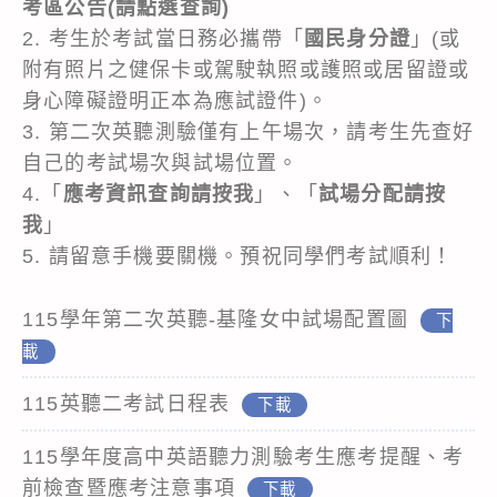
考區公告
(請點選查詢)
2. 考生於考試當日務必攜帶「
國民身分證
」(或
附有照片之健保卡或駕駛執照或護照或居留證或
身心障礙證明正本為應試證件)。
3. 第二次英聽測驗僅有上午場次，請考生先查好
自己的考試場次與試場位置。
4.「
應考資訊查詢
請按我
」、「
試場分配
請按
我
」
5. 請留意手機要關機。預祝同學們考試順利！
115學年第二次英聽-基隆女中試場配置圖
下
載
115英聽二考試日程表
下載
115學年度高中英語聽力測驗考生應考提醒、考
前檢查暨應考注意事項
下載