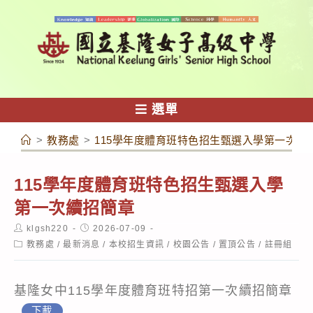
跳
轉
至
主
要
內
選單
容
>
教務處
>
115學年度體育班特色招生甄選入學第一次續
115學年度體育班特色招生甄選入學
第一次續招簡章
Post
Post
klgsh220
2026-07-09
author:
published:
Post
教務處
/
最新消息
/
本校招生資訊
/
校園公告
/
置頂公告
/
註冊組
category:
基隆女中115學年度體育班特招第一次續招簡章
下載