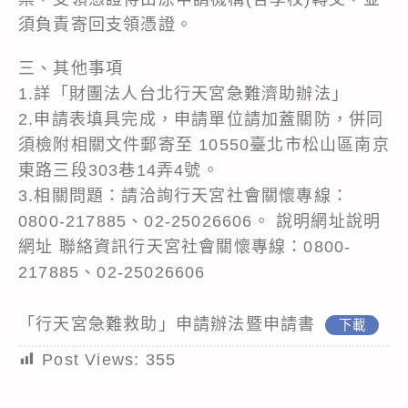
須負責寄回支領憑證。
三、其他事項
1.詳「財團法人台北行天宮急難濟助辦法」
2.申請表填具完成，申請單位請加蓋關防，併同
須檢附相關文件郵寄至 10550臺北市松山區南京
東路三段303巷14弄4號。
3.相關問題：請洽詢行天宮社會關懷專線：
0800-217885、02-25026606。 說明網址
說明
網址
聯絡資訊行天宮社會關懷專線：0800-
217885、02-25026606
「行天宮急難救助」申請辦法暨申請書
下載
Post Views:
355