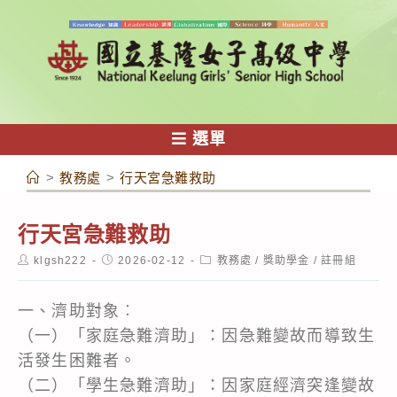
跳
轉
至
主
要
內
選單
容
>
教務處
>
行天宮急難救助
行天宮急難救助
Post
Post
Post
klgsh222
2026-02-12
教務處
/
獎助學金
/
註冊組
author:
published:
category:
一、濟助對象︰
（一）「家庭急難濟助」：因急難變故而導致生
活發生困難者。
（二）「學生急難濟助」：因家庭經濟突逢變故