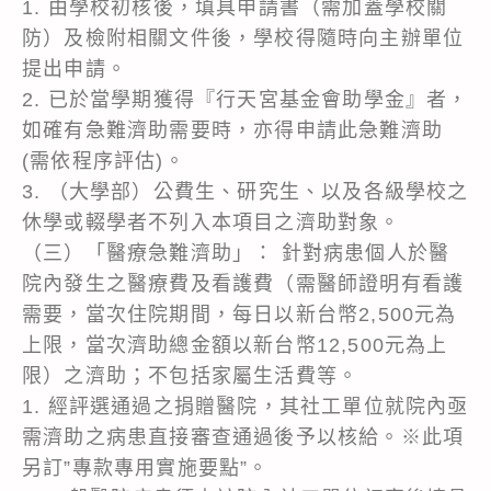
1. 由學校初核後，填具申請書（需加蓋學校關
防）及檢附相關文件後，學校得隨時向主辦單位
提出申請。
2. 已於當學期獲得『行天宮基金會助學金』者，
如確有急難濟助需要時，亦得申請此急難濟助
(需依程序評估)。
3. （大學部）公費生、研究生、以及各級學校之
休學或輟學者不列入本項目之濟助對象。
（三）「醫療急難濟助」： 針對病患個人於醫
院內發生之醫療費及看護費（需醫師證明有看護
需要，當次住院期間，每日以新台幣2,500元為
上限，當次濟助總金額以新台幣12,500元為上
限）之濟助；不包括家屬生活費等。
1. 經評選通過之捐贈醫院，其社工單位就院內亟
需濟助之病患直接審查通過後予以核給。※此項
另訂”專款專用實施要點”。