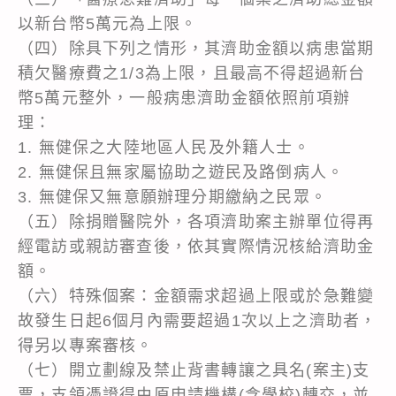
以新台幣5萬元為上限。
（四）除具下列之情形，其濟助金額以病患當期
積欠醫療費之1/3為上限，且最高不得超過新台
幣5萬元整外，一般病患濟助金額依照前項辦
理：
1. 無健保之大陸地區人民及外籍人士。
2. 無健保且無家屬協助之遊民及路倒病人。
3. 無健保又無意願辦理分期繳納之民眾。
（五）除捐贈醫院外，各項濟助案主辦單位得再
經電訪或親訪審查後，依其實際情況核給濟助金
額。
（六）特殊個案：金額需求超過上限或於急難變
故發生日起6個月內需要超過1次以上之濟助者，
得另以專案審核。
（七）開立劃線及禁止背書轉讓之具名(案主)支
票，支領憑證得由原申請機構(含學校)轉交，並