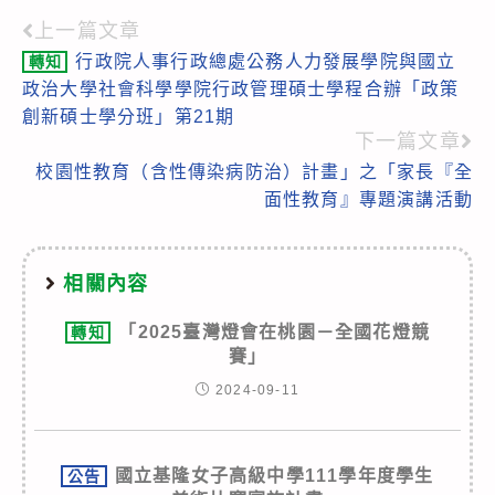
上一篇文章
Read
行政院人事行政總處公務人力發展學院與國立
轉知
more
政治大學社會科學學院行政管理碩士學程合辦「政策
articles
創新碩士學分班」第21期
下一篇文章
校園性教育（含性傳染病防治）計畫」之「家長『全
面性教育』專題演講活動
相關內容
「2025臺灣燈會在桃園－全國花燈競
轉知
賽」
2024-09-11
國立基隆女子高級中學111學年度學生
公告