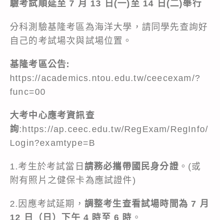
驗考試順延至 7 月 13 日(一)至 14 日(二)舉行
分科測驗基隆考區為海洋大學，請同學先查詢好
自己的考試場次與試場位置。
基隆考區公告:
https://academics.ntou.edu.tw/ceecexam/?
func=00
大考中心應考資訊查
詢
:
https://ap.ceec.edu.tw/RegExam/RegInfo/
Login?examtype=B
1.考生於考試當日
請務必攜帶國民身分證
。(或
附有照片之健保卡為應試證件)
2.因應考試延期，
調整考生查看試場時間為 7 月
12 日（日）下午 4 時至 6 時
。