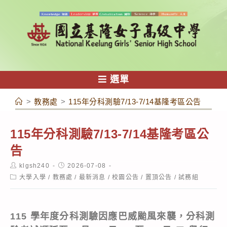
跳
轉
至
主
要
內
選單
容
>
教務處
>
115年分科測驗7/13-7/14基隆考區公告
115年分科測驗7/13-7/14基隆考區公
告
Post
Post
klgsh240
2026-07-08
author:
published:
Post
大學入學
/
教務處
/
最新消息
/
校園公告
/
置頂公告
/
試務組
category:
115 學年度分科測驗因應巴威颱風來襲，分科測