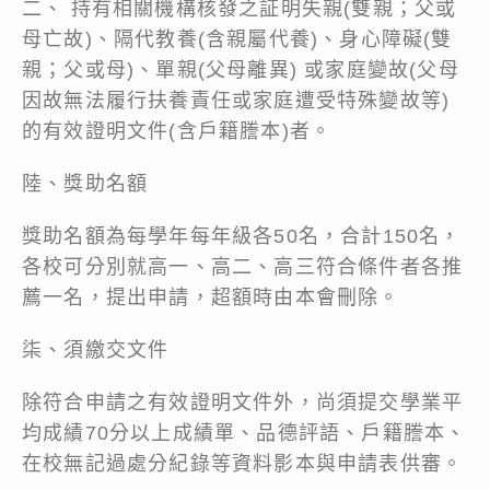
二、 持有相關機構核發之証明失親(雙親；父或
母亡故)、隔代教養(含親屬代養)、身心障礙(雙
親；父或母)、單親(父母離異) 或家庭變故(父母
因故無法履行扶養責任或家庭遭受特殊變故等)
的有效證明文件(含戶籍謄本)者。
陸、獎助名額
獎助名額為每學年每年級各50名，合計150名，
各校可分別就高一、高二、高三符合條件者各推
薦一名，提出申請，超額時由本會刪除。
柒、須繳交文件
除符合申請之有效證明文件外，尚須提交學業平
均成績70分以上成績單、品德評語、戶籍謄本、
在校無記過處分紀錄等資料影本與申請表供審。