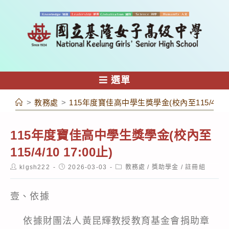
跳
轉
至
主
要
內
選單
容
>
教務處
>
115年度寶佳高中學生獎學金(校內至115/4/10 1
115年度寶佳高中學生獎學金(校內至
115/4/10 17:00止)
Post
Post
Post
klgsh222
2026-03-03
教務處
/
獎助學金
/
註冊組
author:
published:
category:
壹、依據
依據財團法人黃昆輝教授教育基金會捐助章