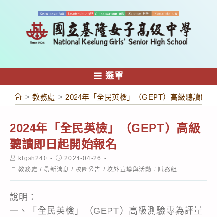
跳
轉
至
主
要
內
選單
容
>
教務處
>
2024年「全民英檢」（GEPT）高級聽讀即
2024年「全民英檢」（GEPT）高級
聽讀即日起開始報名
Post
Post
klgsh240
2024-04-26
author:
published:
Post
教務處
/
最新消息
/
校園公告
/
校外宣導與活動
/
試務組
category:
說明：
一、「全民英檢」（GEPT）高級測驗專為評量