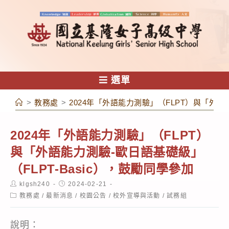
跳
轉
至
主
要
內
選單
容
>
教務處
>
2024年「外語能力測驗」（FLPT）與「外語能
2024年「外語能力測驗」（FLPT）
與「外語能力測驗-歐日語基礎級」
（FLPT-Basic），鼓勵同學參加
Post
Post
klgsh240
2024-02-21
author:
published:
Post
教務處
/
最新消息
/
校園公告
/
校外宣導與活動
/
試務組
category:
說明：