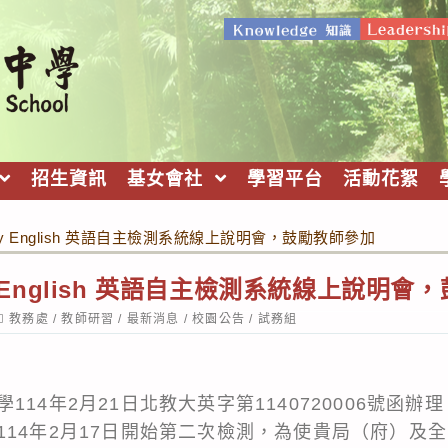
招生資訊
基女會社
學習平台
活動花絮
Test My English 英語自主檢測系統線上說明會，鼓勵教師參加
st My English 英語自主檢測系統線上說明
ost
教務處
/
教師研習
/
最新消息
/
校園公告
/
試務組
ategory:
14年2月21日北教大英字第1140720006號函辦理
114年2月17日開始第二次檢測，為使貴局（府）及