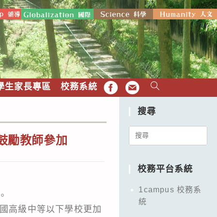
學生家長專區
校務系統
FB
EMAIL
搜尋
Search
會，鼓勵教師參加
for:
校務平台系統
1campus 校務系
。
統
全國高級中等以下學校更加