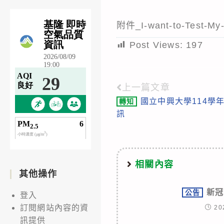
附件_I-want-to-Test
Post Views:
197
上一篇文章
Read
國立中興大學114學
轉知
more
訊
articles
相關內容
其他操作
新冠
公告
登入
訂閱網站內容的資
20
訊提供