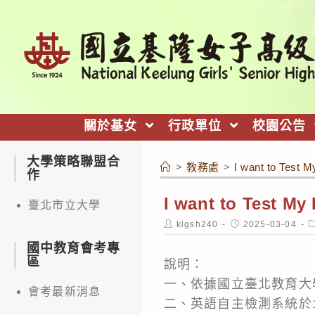
跳
轉
至
主
要
內
關於基女
行政單位
校園公告
容
大學策略聯盟合
>
教務處
>
I want to 
作
I want to Te
臺北市立大學
Post
Post
P
klgsh240
2025-03-04
author:
published:
c
國中教育會考專
區
說明：
一、依據國立臺北教育大學1
會考最新消息
二、英語自主檢測系統於