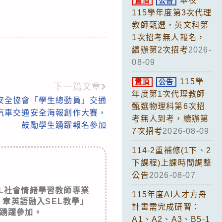
本校
置頂
公告
115學年度第3次代理
教師甄選，英文科第
1次招考無人報名，
續辦第2次招考
2026-
08-09
115學
置頂
公告
下一篇文章
年度第1次代理教師
安全協會「學生總動員」交通
甄選物理科第6次招
國汽車交通安全海報創作大賽，
考無人到考，續辦第
鼓勵學生踴躍報名參加
7次招考
2026-08-09
114-2重補修(1下、2
下課程)上課時間調整
公告
2026-08-07
L社會情緒學習教師專業
115年度AI人才方舟
 章英語融入SEL教學」
計畫需完成研習：
踴躍參加。
A1、A2、A3、B5-1