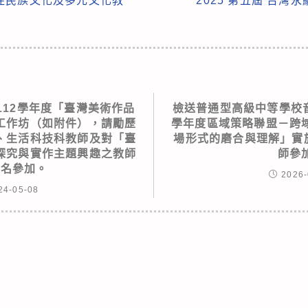
住民族文化及多元文化教
2025 第五屆 台
112學年度「臺灣美術作品
檢送普通型高級中等學校音
工作坊（如附件），請勵歷
學年度區域策略聯盟－跨
、生活科技科教師及對「臺
場形式的磨合與理解」實
探究與實作主題興趣之教師
師參
報名參加。
2026-
24-05-08