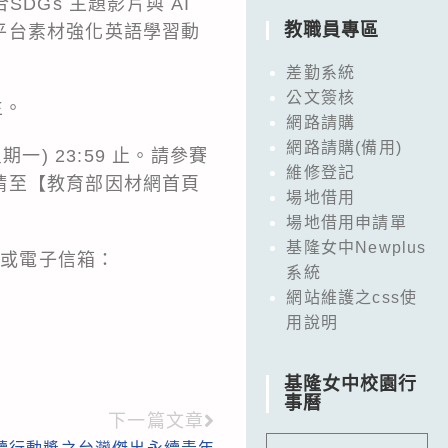
DGs 主題影片與 AI
教職員專區
平台素材強化英語學習動
差勤系統
公文簽核
生。
網路請購
網路請購(備用)
星期一) 23:59 止。請參賽
維修登記
請至【教育部因材網首頁
場地借用
場地借用申請單
基隆女中Newplus
4 或電子信箱：
系統
網站維護之css使
用說明
基隆女中校園行
事曆
下一篇文章