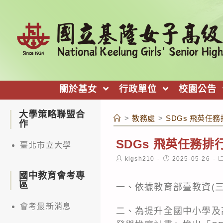
跳
轉
至
主
要
內
關於基女
行政單位
校園公告
容
大學策略聯盟合
>
教務處
>
SDGs 飛英任
作
SDGs 飛英任務排
臺北市立大學
Post
Post
P
klgsh210
2025-05-26
author:
published:
c
國中教育會考專
區
一、依據教育部臺教資(三)
會考最新消息
二、為提升全國中小學及