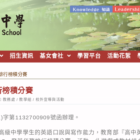
招生資訊
基女會社
學習平台
活動花絮
務排行榜積分賽
行榜積分賽
ost
教務處
/
教學組
/
校外宣導與活動
ategory:
字第1132700909號函辦理。
高級中學學生的英語口說與寫作能力，教育部『高中