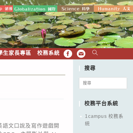
學生家長專區
校務系統
FB
EMAIL
搜尋
Search
for:
校務平台系統
1campus 校務系
統
英語文口說及寫作遊戲開