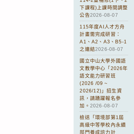
114-2重補修(1下、2
下課程)上課時間調整
公告
2026-08-07
115年度AI人才方舟
計畫需完成研習：
A1、A2、A3、B5-1
之連結
2026-08-07
國立中山大學外國語
文教學中心「2026年
語文能力研習班
(2026 /09 ~
2026/12)」招生資
訊，請踴躍報名參
加。
2026-08-07
檢送「環境部第1屆
高級中等學校內永續
部門養成培力計