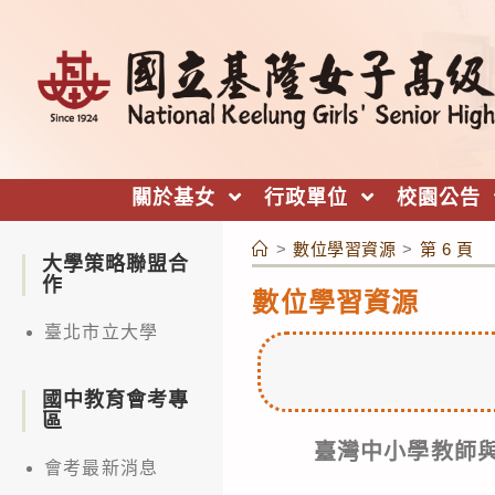
跳
轉
至
主
要
內
關於基女
行政單位
校園公告
容
>
數位學習資源
>
第 6 頁
大學策略聯盟合
作
數位學習資源
臺北市立大學
國中教育會考專
區
臺灣中小學教師與
會考最新消息