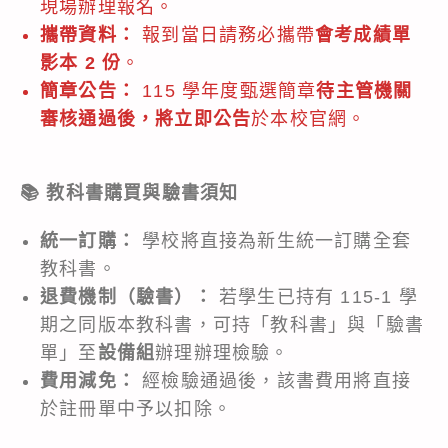
現場辦理報名。
攜帶資料：
報到當日請務必攜帶
會考成績單
影本 2 份
。
簡章公告：
115 學年度甄選簡章
待主管機關
審核通過後，將立即公告
於本校官網。
📚 教科書購買與驗書須知
統一訂購：
學校將直接為新生統一訂購全套
教科書。
退費機制（驗書）：
若學生已持有 115-1 學
期之同版本教科書，可持「教科書」與「驗書
單」至
設備組
辦理辦理檢驗。
費用減免：
經檢驗通過後，該書費用將直接
於註冊單中予以扣除。