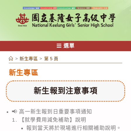
跳
轉
至
主
要
內
選單
容
>
新生專區
>
第 5 頁
新生專區
新生報到注意事項
📢 高一新生報到日重要事項通知
【就學費用減免補助】說明
報到當天將於現場進行相關補助說明。